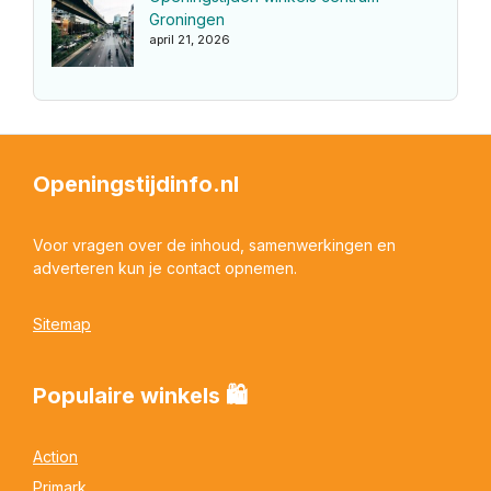
Groningen
april 21, 2026
Openingstijdinfo.nl
Voor vragen over de inhoud, samenwerkingen en
adverteren kun je contact opnemen.
Sitemap
Populaire winkels 🛍
Action
Primark