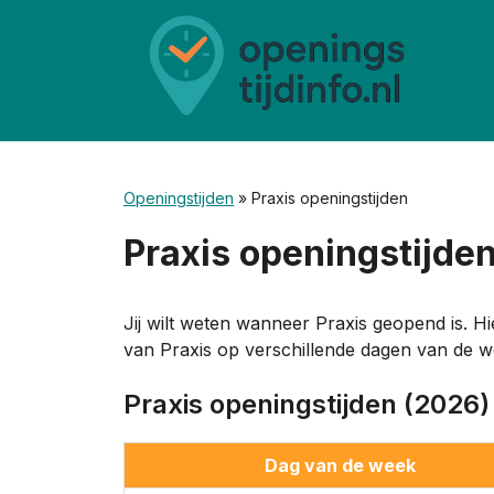
Ga
naar
de
inhoud
Openingstijden
»
Praxis openingstijden
Praxis openingstijde
Jij wilt weten wanneer Praxis geopend is. Hi
van Praxis op verschillende dagen van de w
Praxis openingstijden (2026)
Dag van de week