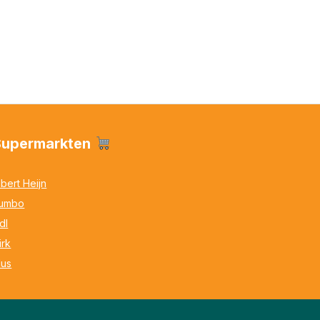
Supermarkten
lbert Heijn
umbo
idl
irk
lus