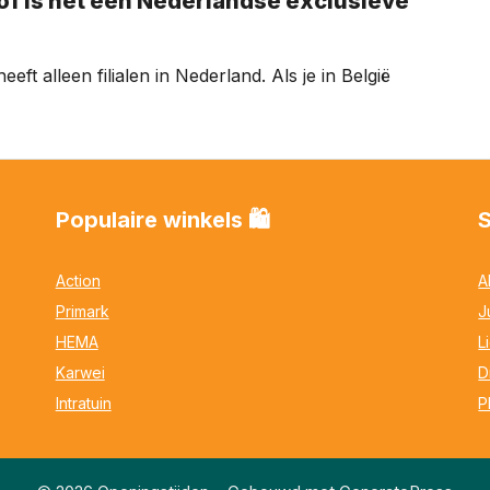
eft alleen filialen in Nederland. Als je in België
Populaire winkels 🛍
Action
A
Primark
J
HEMA
L
Karwei
D
Intratuin
P