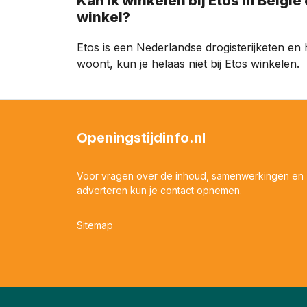
Kan ik winkelen bij Etos in België of is het een Nederlandse exclusieve
winkel?
Etos is een Nederlandse drogisterijketen en he
woont, kun je helaas niet bij Etos winkelen.
Openingstijdinfo.nl
Voor vragen over de inhoud, samenwerkingen en
adverteren kun je contact opnemen.
Sitemap