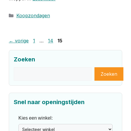
Categorieën
Koopzondagen
Pagina
Pagina
Pagina
←
vorige
1
…
14
15
Zoeken
Zoeken
Zoeken
Snel naar openingstijden
Kies een winkel: