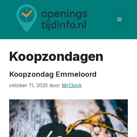
Ga
naar
de
Menu
inhoud
Koopzondagen
Koopzondag Emmeloord
oktober 11, 2025
door
MrClock