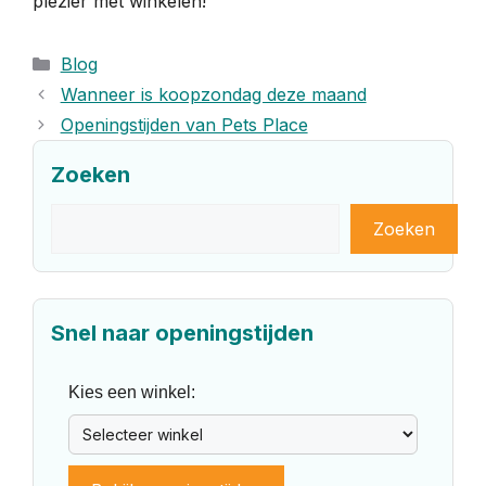
plezier met winkelen!
Categorieën
Blog
Wanneer is koopzondag deze maand
Openingstijden van Pets Place
Zoeken
Zoeken
Zoeken
Snel naar openingstijden
Kies een winkel: