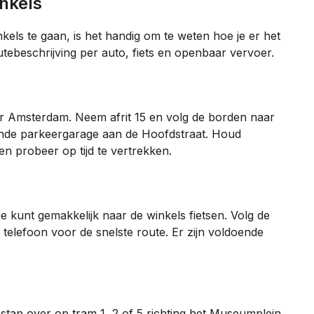
inkels
kels te gaan, is het handig om te weten hoe je er het
tebeschrijving per auto, fiets en openbaar vervoer.
 Amsterdam. Neem afrit 15 en volg de borden naar
zijnde parkeergarage aan de Hoofdstraat. Houd
n probeer op tijd te vertrekken.
je kunt gemakkelijk naar de winkels fietsen. Volg de
 telefoon voor de snelste route. Er zijn voldoende
tap over op tram 1, 2 of 5 richting het Museumplein.