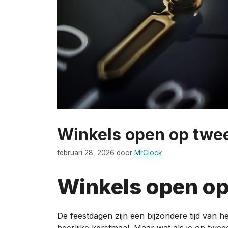
Winkels open op twe
februari 28, 2026
door
MrClock
Winkels open op
De feestdagen zijn een bijzondere tijd van het