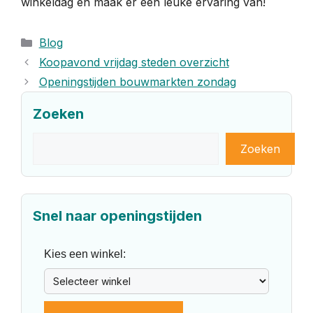
winkeldag en maak er een leuke ervaring van!
Categorieën
Blog
Koopavond vrijdag steden overzicht
Openingstijden bouwmarkten zondag
Zoeken
Zoeken
Zoeken
Snel naar openingstijden
Kies een winkel: