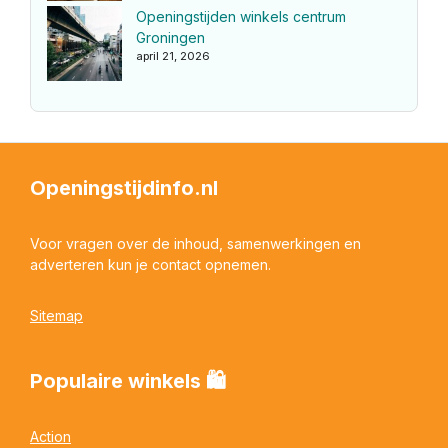
Openingstijden winkels centrum
Groningen
april 21, 2026
Openingstijdinfo.nl
Voor vragen over de inhoud, samenwerkingen en
adverteren kun je contact opnemen.
Sitemap
Populaire winkels 🛍
Action