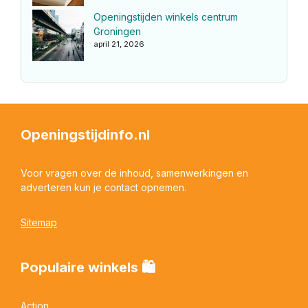
Openingstijden winkels centrum
Groningen
april 21, 2026
Openingstijdinfo.nl
Voor vragen over de inhoud, samenwerkingen en
adverteren kun je contact opnemen.
Sitemap
Populaire winkels 🛍
Action