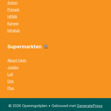
Action
Primark
HEMA
Karwei
Intratuin
Supermarkten
Albert Heijn
Jumbo
Lidl
Dirk
Plus
© 2026 Openingstijden
• Gebouwd met
GeneratePress