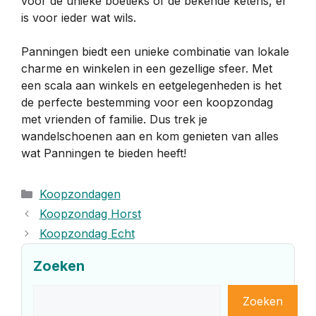
voor de unieke boetieks of de bekende ketens, er
is voor ieder wat wils.
Panningen biedt een unieke combinatie van lokale
charme en winkelen in een gezellige sfeer. Met
een scala aan winkels en eetgelegenheden is het
de perfecte bestemming voor een koopzondag
met vrienden of familie. Dus trek je
wandelschoenen aan en kom genieten van alles
wat Panningen te bieden heeft!
Categorieën
Koopzondagen
Koopzondag Horst
Koopzondag Echt
Zoeken
Zoeken
Zoeken