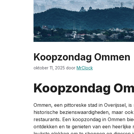
Koopzondag Ommen
oktober 11, 2025
door
MrClock
Koopzondag O
Ommen, een pittoreske stad in Overijssel, is
historische bezienswaardigheden, maar ook o
restaurants. Een koopzondag in Ommen bied
ontdekken en te genieten van een heerlijke m
leukste plekken om te shoppen en dineren i