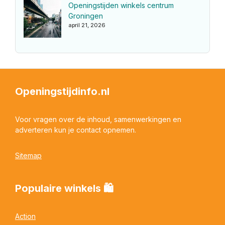
Openingstijden winkels centrum
Groningen
april 21, 2026
Openingstijdinfo.nl
Voor vragen over de inhoud, samenwerkingen en
adverteren kun je contact opnemen.
Sitemap
Populaire winkels 🛍
Action