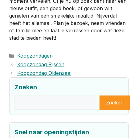
moment vervelen. Of je nu op zoek bent naar een
nieuw outfit, een goed boek, of gewoon wilt
genieten van een smakelijke maaltijd, Nijverdal
heeft het allemaal. Plan je bezoek, neem vrienden
of familie mee en laat je verrassen door wat deze
stad te bieden heeft!
Categorieën
Koopzondagen
Koopzondag Rijssen
Koopzondag Oldenzaal
Zoeken
Zoeken
Zoeken
Snel naar openingstijden