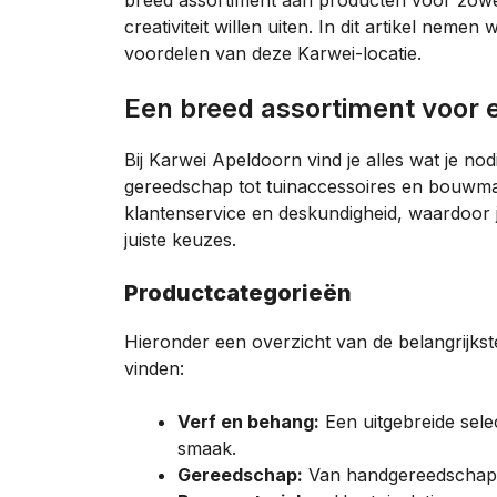
breed assortiment aan producten voor zowel
creativiteit willen uiten. In dit artikel nem
voordelen van deze Karwei-locatie.
Een breed assortiment voor e
Bij Karwei Apeldoorn vind je alles wat je no
gereedschap tot tuinaccessoires en bouwmat
klantenservice en deskundigheid, waardoor j
juiste keuzes.
Productcategorieën
Hieronder een overzicht van de belangrijkst
vinden:
Verf en behang:
Een uitgebreide sele
smaak.
Gereedschap:
Van handgereedschap t