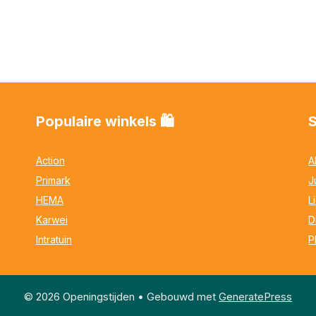
Populaire winkels 🛍
Action
A
Primark
J
HEMA
L
Karwei
D
Intratuin
P
© 2026 Openingstijden
• Gebouwd met
GeneratePress