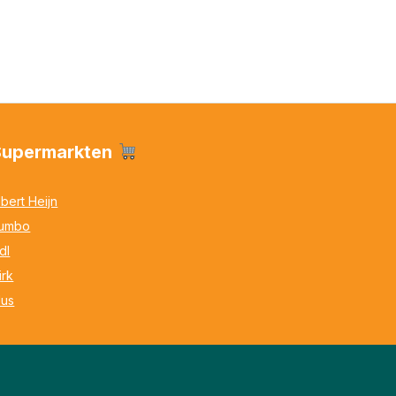
Supermarkten
lbert Heijn
umbo
idl
irk
lus