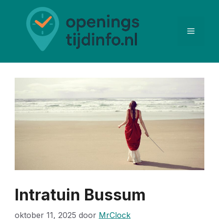
Ga
naar
de
Menu
inhoud
Intratuin Bussum
oktober 11, 2025
door
MrClock