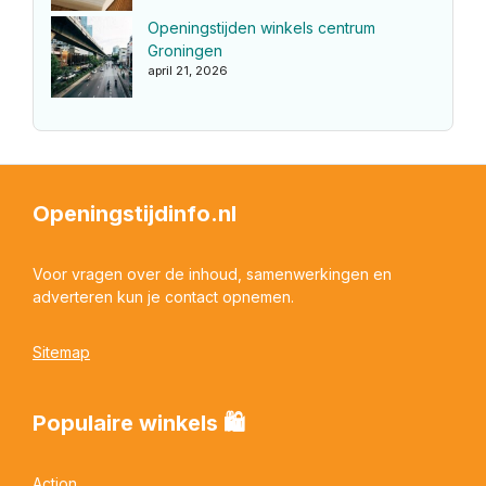
Openingstijden winkels centrum
Groningen
april 21, 2026
Openingstijdinfo.nl
Voor vragen over de inhoud, samenwerkingen en
adverteren kun je contact opnemen.
Sitemap
Populaire winkels 🛍
Action