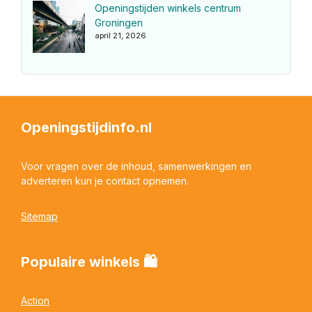
Openingstijden winkels centrum
Groningen
april 21, 2026
Openingstijdinfo.nl
Voor vragen over de inhoud, samenwerkingen en
adverteren kun je contact opnemen.
Sitemap
Populaire winkels 🛍
Action