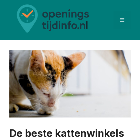
Ga
naar
de
Menu
inhoud
De beste kattenwinkels