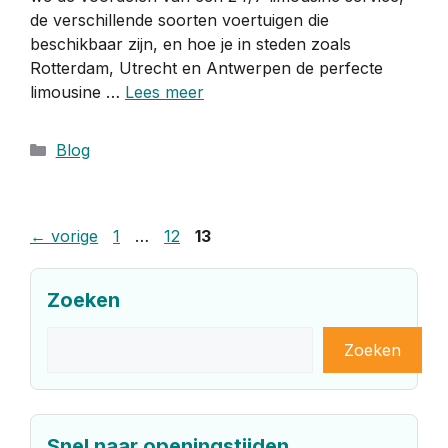
de verschillende soorten voertuigen die
beschikbaar zijn, en hoe je in steden zoals
Rotterdam, Utrecht en Antwerpen de perfecte
limousine …
Lees meer
Categorieën
Blog
Pagina
Pagina
Pagina
←
vorige
1
…
12
13
Zoeken
Zoeken
Zoeken
Snel naar openingstijden