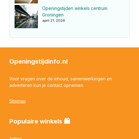
Openingstijden winkels centrum
Groningen
april 21, 2026
Openingstijdinfo.nl
Voor vragen over de inhoud, samenwerkingen en
adverteren kun je contact opnemen.
Sitemap
Populaire winkels 🛍
Action