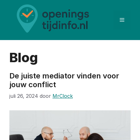
Ga
naar
de
Menu
inhoud
Blog
De juiste mediator vinden voor
jouw conflict
juli 26, 2024
door
MrClock