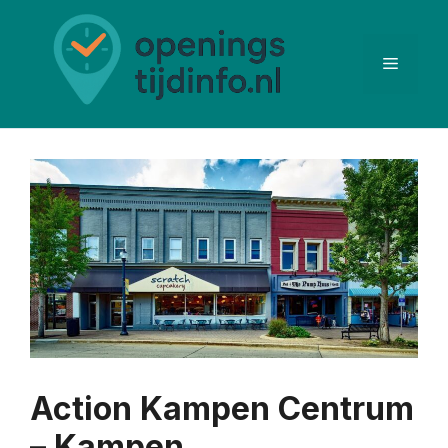
Ga
naar
de
Menu
inhoud
Action Kampen Centrum
– Kampen